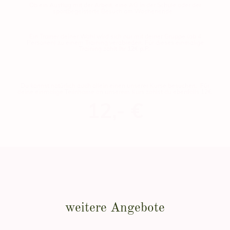
Ob ein Ausflug mit der Arbeit, eine AG in der Schule oder der
sportbegeisterte Besuch am Wochenende...
Ein Trainer deiner Wahl wird sich nur mit deiner Gruppe (ab 4
Personen) zu einem Training verabreden. Für dieses einmalige
Training zahlt Ihr
12€
p.P.
Du kannst natürlich auch allein einen unserer Kurse besuchen. Für
deine einmalige Teilnhame an unserem Kurs zahlst du ebenfalls 12€.
12,- €
weitere Angebote