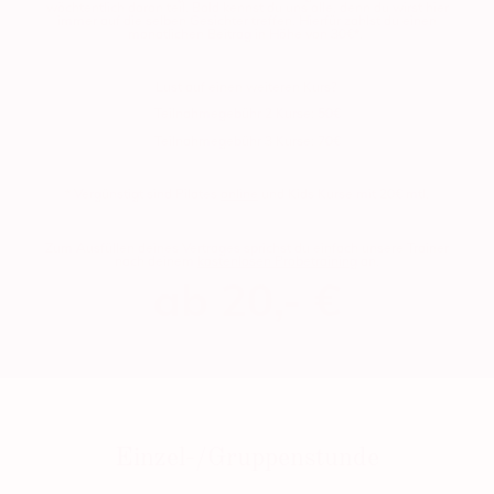
wöchtentlich daran teil. Bald kennst du uns alle, denn du wirst hier
immer auf die selben Gesichter treffen. Hierfür zahlst du einen
monatlichen Beitrag in Höhe von 30€
*
.
Lust auf einen weiteren Kurs?
Teilnahmegebühr 2 Kurse: 50€
Teilnahmegebühr 3 Kurse: 70€
* Vergünstigt sind Pilates
online
und Kids Kurse mit 20€ mtl.
Zum Ausfüllen deines Vertrages sprichst du einfach unsere Trainer
nach deinem
kostenlosen Probetraining
an.
ab 20,- €
Einzel-/Gruppenstunde