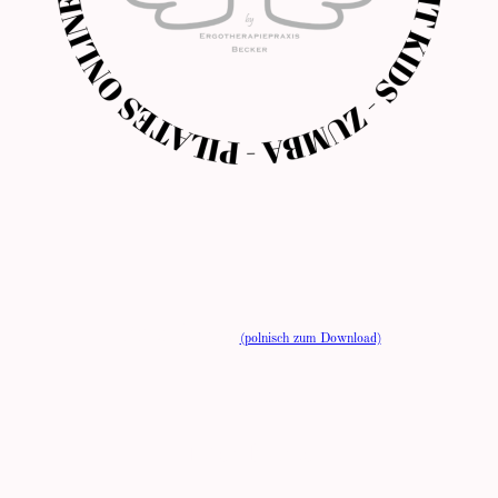
Preisliste
(polnisch zum Download)
10er Karte