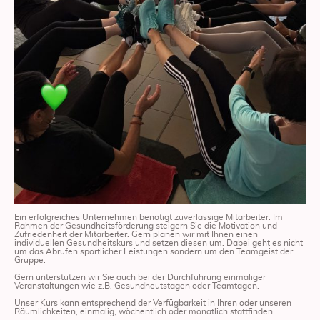
Ein erfolgreiches Unternehmen benötigt zuverlässige Mitarbeiter. Im
Rahmen der Gesundheitsförderung steigern Sie die Motivation und
Zufriedenheit der Mitarbeiter. Gern planen wir mit Ihnen einen
individuellen Gesundheitskurs und setzen diesen um. Dabei geht es nicht
um das Abrufen sportlicher Leistungen sondern um den Teamgeist der
Gruppe.
Gern unterstützen wir Sie auch bei der Durchführung einmaliger
Veranstaltungen wie z.B. Gesundheutstagen oder Teamtagen.
Unser Kurs kann entsprechend der Verfügbarkeit in Ihren oder unseren
Räumlichkeiten, einmalig, wöchentlich oder monatlich stattfinden.