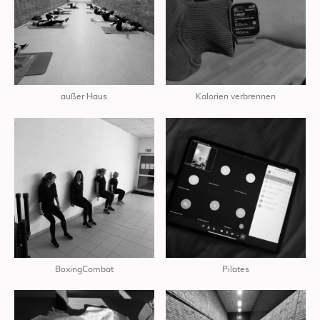
außer Haus
Kalorien verbrennen
BoxingCombat
Pilates