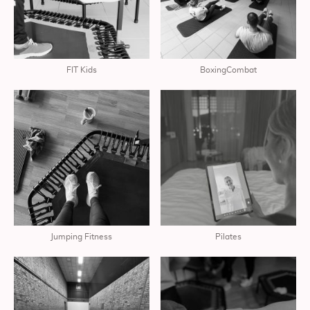
FIT Kids
BoxingCombat
Jumping Fitness
Pilates