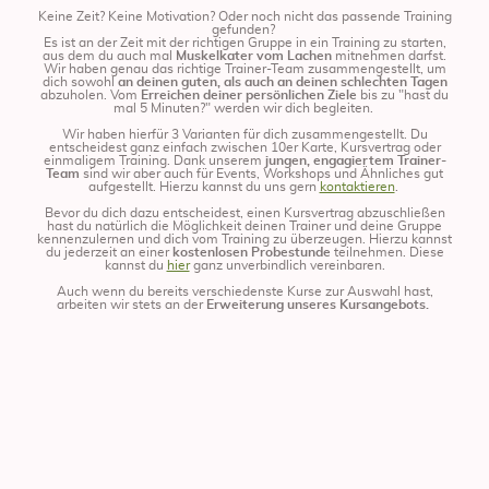
Keine Zeit? Keine Motivation? Oder noch nicht das passende Training
gefunden?
Es ist an der Zeit mit der richtigen Gruppe in ein Training zu starten,
aus dem du auch mal
Muskelkater vom Lachen
mitnehmen darfst.
Wir haben genau das richtige Trainer-Team zusammengestellt, um
dich sowohl
an deinen guten, als auch an deinen schlechten Tagen
abzuholen. Vom
Erreichen deiner persönlichen Ziele
bis zu "hast du
mal 5 Minuten?" werden wir dich begleiten.
Wir haben hierfür 3 Varianten für dich zusammengestellt. Du
entscheidest ganz einfach zwischen 10er Karte, Kursvertrag oder
einmaligem Training. Dank unserem
jungen, engagiertem Trainer-
Team
sind wir aber auch für Events, Workshops und Ähnliches gut
aufgestellt. Hierzu kannst du uns gern
kontaktieren
.
Bevor du dich dazu entscheidest, einen Kursvertrag abzuschließen
hast du natürlich die Möglichkeit deinen Trainer und deine Gruppe
kennenzulernen und dich vom Training zu überzeugen. Hierzu kannst
du jederzeit an einer
kostenlosen Probestunde
teilnehmen. Diese
kannst du
hier
ganz unverbindlich vereinbaren.
Auch wenn du bereits verschiedenste Kurse zur Auswahl hast,
arbeiten wir stets an der
Erweiterung unseres Kursangebots.